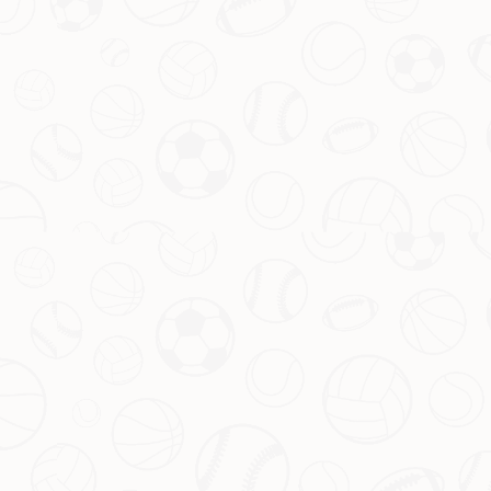
美契合。许多粉丝在社交媒体上表示，这款服饰不仅适合赛场上
期服装最美观
”的答案往往大相径庭。以一位70后粉丝为例，他更
尝试，比如带有渐变色的客场版本。这种差异不仅源于审美变化，
所在。
有人追逐新潮；有人看重颜色搭配，有人关注文化象征。对于皇家
l madrid 最美队服是哪个季节的呢？ ” 是齐祖时代的黑金
P下载