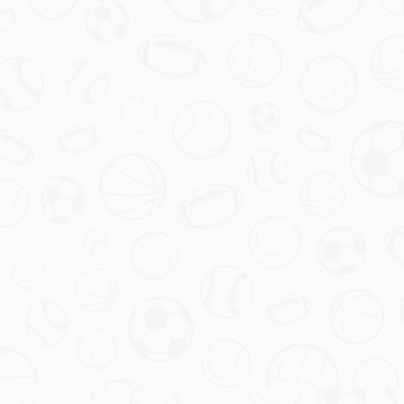
系华体会
华体会体育全站赞助了皇马-官方安全APP下载 HTH Sports
024
All Rights