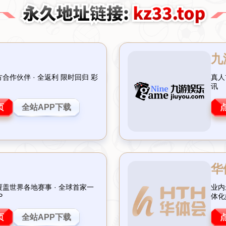
马史上最惊艳的球衣设计是哪个赛
发布时间：2026-08-06T00:25:06+08:00 阅读量：
一件球衣都承载着球迷的情感与回忆。从经典的纯白设计到偶尔
球衣最好看
？今天我们就来盘点几款备受好评的设计，一起探讨
色战袍？这一年正值“银河战舰”一期的巅峰时期，齐达内、罗纳尔
点缀在袖口和领口，让整体造型更显高贵。尤其是胸前的俱乐部