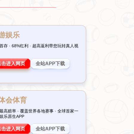
季？
大胆的创新配色，皇马球衣不仅是球员战斗的战袍，
哪一季的球衣最能打动人心！
多等巨星身披这件纯白球衣征战赛场。设计上，这款球
徽章与赞助商标志相得益彰，堪称完美平衡。不少老