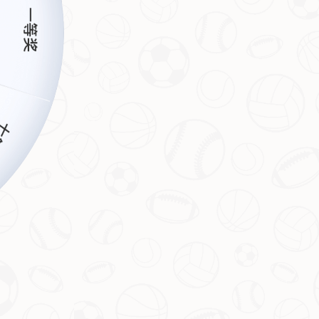
的惊艳之作。这款由阿迪达斯设计的球衣以全黑为主色
许多年轻球迷心中的经典。虽然有人觉得黑色偏离了
场服饰以金色线条勾勒细节，给人一种低调奢华的感觉。特别