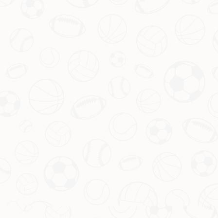
了广泛关注。本文将深入解读这些新标准的要点，帮助球迷和
从业者更好地理解这一技术革新的意义。让我们一起揭开VAR
新规则的面纱，探索它如何改变足球世界的未来！
查看更多
关于华体会
以专业服务与客户满意度的最高境界为目标而不懈努力