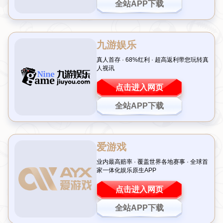
总决赛36连败，广厦4将无路可退：首胜何时
到来？
引言：广厦的总决赛“魔咒”何时能破？ 在CBA的历史长河
中，浙江广厦男篮的名字总是与“遗憾”挂钩。尤其是那令人
唏嘘的 总决赛0胜36负 的记录，成为球队和球迷心中的一道
伤疤。而队中的四位核心球员——胡金秋、孙铭徽、赵岩昊
和朱俊龙，更是被推到了风口浪尖。他们在总决赛舞台上的
接连失利，不仅是个人职业生涯的痛点，也是广厦篮球梦想
的缩影。那么，这四人究竟何时能迎来属于自己的 首胜？今
天，我们就来聊聊这个话题，剖析他们的困境与希望。
滕哈赫：前锋需提升决断力，坚信拉什福德能
重拾巅峰
在英超赛场上，曼联近期的表现引发了广泛关注，尤其是锋
线球员的低迷状态让球迷们忧心忡忡。然而，主教练滕哈赫
在最近的一次采访中直言不讳地指出，锋线球员需要更加果