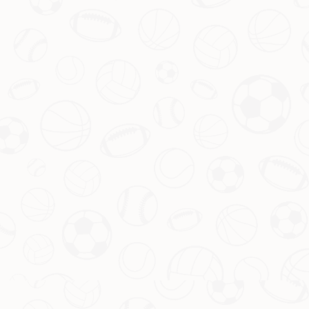
拉尔夫·朗尼克正与德乙球队柏林赫塔进行深入谈判，而谈判地点选
在了维也纳。这位战术大师是否会接手柏林赫塔，带领这支传统劲
2026-08-09
旅重返德甲？这一消息无疑引发了球迷们的热烈讨论。今天，我们
就来深入剖析这次谈判的背景、可能的影响以及背后的故事。
NBA官方揭秘球队粉丝特征，深度解析群体喜好
引言：揭秘NBA球迷的独特“画像” 你是否想知道自己支持的NBA球