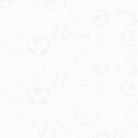
从比赛风格上看，丁俊晖更注重防守和整体布局，他的经验
让他在长局制比赛中占据优势。而赵心童则以进攻为主，擅
长快速解决战斗，这种风格在短局制中往往更具爆发力。在
世锦賽这样需要持久耐力的赛事中，丁俊晖或许更有机会，
但赵心童的速度和冲击力也可能成为意外惊喜。
以2022年的一些关键赛事为例，丁俊晖在面对顶级对手时
表现出了更强的稳定性，而赵心童则在对阵强敌时偶尔会出
现失误。这也说明，年轻的赵心童需要在经验积累上多下功
夫。但不可否认的是，两人都具备冲击
世锦賽冠軍
的能力，
关键在于临场发挥和心态调整。
结语前瞻：冠军之路任重道远
无论最终是Ding Junhui（丁俊暉）
还是
Zhao Xintong（趙
心童）率先为中国赢得首座世界錦標賽獎杯，这都将是整个