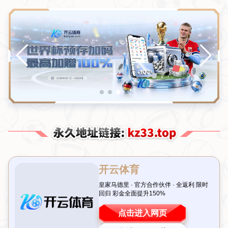
你当前位置：
首页
>
新闻中心
中国斯诺克世锦赛首冠之争：
丁俊晖自荐，赵心童获众人看
好
发布时间：2026-08-09T00:25:05+08:00 阅读量：
引言：中国斯诺克的冠军梦想谁来实现
在全球斯诺克舞台上，中国选手近年来表现亮眼，频频在国
际赛事中崭露头角。然而，世界锦标赛这一至高荣誉始终是
中国选手的遗憾。作为中国斯诺克的领军人物，丁俊晖多次
表达了对世锦赛冠军的渴望，而新生代选手赵心童则被众多
业内人士和球迷看好。究竟谁能率先为中国捧回这座梦寐以