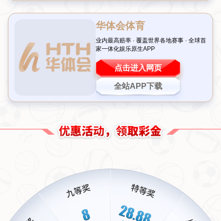
重。
中国棋手集体爆发 四强席位尽归囊中