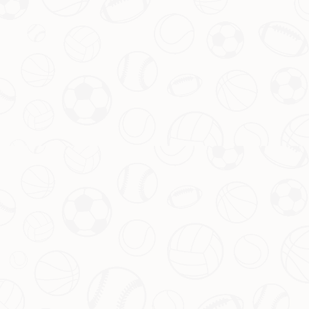
为中国囲碁领军人物的多面实力，也让人对他在后续决赛中
的表现充满期待。
背后原因 中国囲碁崛起的秘密
那么，是什么造就了中国 chess 在本届北海新绎杯中的全
面胜利呢？首先，不可忽视的是国家层面对这项运动的大力
支持。从青少年培训到职业联赛，中国已经建立起一套完整
的培养体系。其次，人工智能技术的引入也为选手提供了强
大的辅助工具，帮助他们在短时间内提升计算能力和大局
观。最后，不得不提的是中国chess手的拼搏精神和团队协
作意识，无论是在个人赛还是团体赛，他们始终保持着高度
专注和默契配合。
未来可期 中国chess的新征程
随着本次比赛的落幕，中国chess在国际舞台上的地位进一